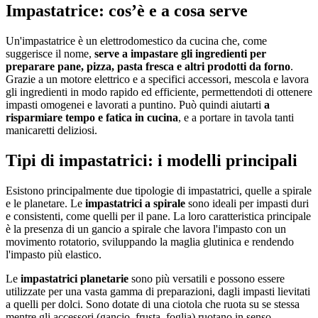
Impastatrice: cos’è e a cosa serve
Un'impastatrice è un elettrodomestico da cucina che, come
suggerisce il nome,
serve a impastare gli ingredienti per
preparare pane, pizza, pasta fresca e altri prodotti da forno
.
Grazie a un motore elettrico e a specifici accessori, mescola e lavora
gli ingredienti in modo rapido ed efficiente, permettendoti di ottenere
impasti omogenei e lavorati a puntino. Può quindi aiutarti
a
risparmiare tempo e fatica in cucina
, e a portare in tavola tanti
manicaretti deliziosi.
Tipi di impastatrici: i modelli principali
Esistono principalmente due tipologie di impastatrici, quelle a spirale
e le planetare. Le
impastatrici a spirale
sono ideali per impasti duri
e consistenti, come quelli per il pane. La loro caratteristica principale
è la presenza di un gancio a spirale che lavora l'impasto con un
movimento rotatorio, sviluppando la maglia glutinica e rendendo
l'impasto più elastico.
Le
impastatrici planetarie
sono più versatili e possono essere
utilizzate per una vasta gamma di preparazioni, dagli impasti lievitati
a quelli per dolci. Sono dotate di una ciotola che ruota su se stessa
mentre gli accessori (gancio, frusta, foglia) ruotano in senso