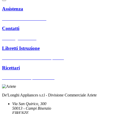
Assistenza
Centri assistenza autorizzati
Contatti
Hai bisogno di aiuto?
Libretti Istruzione
Cerca manuali d'uso dei nostri prodotti
Ricettari
Cerca ricettari dei prodotti Ariete
De'Longhi Appliances s.r.l - Divisione Commerciale Ariete
Via San Quirico, 300
50013 - Campi Bisenzio
FIRENZE