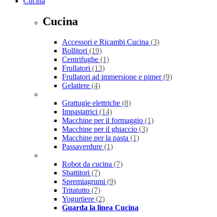
Cucina
Cucina
Accessori e Ricambi Cucina
(3)
Bollitori
(19)
Centrifughe
(1)
Frullatori
(13)
Frullatori ad immersione e pimer
(9)
Gelatiere
(4)
Grattugie elettriche
(8)
Impastatrici
(14)
Macchine per il formaggio
(1)
Macchine per il ghiaccio
(3)
Macchine per la pasta
(1)
Passaverdure
(1)
Robot da cucina
(7)
Sbattitori
(7)
Spremiagrumi
(9)
Tritatutto
(7)
Yogurtiere
(2)
Guarda la linea Cucina