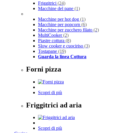
Friggitrici
(24)
Macchine del pane
(1)
Macchine per hot dog
(1)
Macchine per popcorn
(6)
Macchine per zucchero filato
(2)
MultiCooker
(2)
Piastre cottura
(8)
Slow cooker e cuociriso
(3)
Tostapane
(19)
Guarda la linea Cottura
Forni pizza
Scopri di più
Friggitrici ad aria
Scopri di più