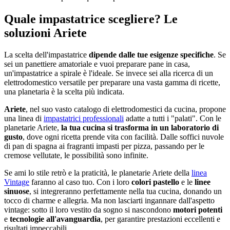
Quale impastatrice scegliere? Le
soluzioni Ariete
La scelta dell'impastatrice
dipende dalle tue esigenze specifiche
. Se
sei un panettiere amatoriale e vuoi preparare pane in casa,
un'impastatrice a spirale è l'ideale. Se invece sei alla ricerca di un
elettrodomestico versatile per preparare una vasta gamma di ricette,
una planetaria è la scelta più indicata.
Ariete
, nel suo vasto catalogo di elettrodomestici da cucina, propone
una linea di
impastatrici professionali
adatte a tutti i "palati". Con le
planetarie Ariete,
la tua cucina si trasforma in un laboratorio di
gusto
, dove ogni ricetta prende vita con facilità. Dalle soffici nuvole
di pan di spagna ai fragranti impasti per pizza, passando per le
cremose vellutate, le possibilità sono infinite.
Se ami lo stile retrò e la praticità, le planetarie Ariete della
linea
Vintage
faranno al caso tuo. Con i loro
colori pastello
e le
linee
sinuose
, si integreranno perfettamente nella tua cucina, donando un
tocco di charme e allegria. Ma non lasciarti ingannare dall'aspetto
vintage: sotto il loro vestito da sogno si nascondono
motori potenti
e
tecnologie all'avanguardia
, per garantire prestazioni eccellenti e
risultati impeccabili.