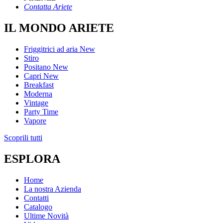
Contatta Ariete
IL MONDO ARIETE
Friggitrici ad aria
New
Stiro
Positano
New
Capri
New
Breakfast
Moderna
Vintage
Party Time
Vapore
Scoprili tutti
ESPLORA
Home
La nostra Azienda
Contatti
Catalogo
Ultime Novità