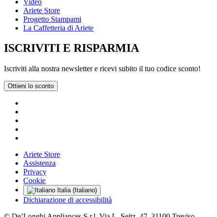
Video
Ariete Store
Progetto Stampami
La Caffetteria di Ariete
ISCRIVITI E RISPARMIA
Iscriviti alla nostra newsletter e ricevi subito il tuo codice sconto!
Ottieni lo sconto
Ariete Store
Assistenza
Privacy
Cookie
Italia (Italiano)
Dichiarazione di accessibilità
© De’Longhi Appliances S.r.l. Via L. Seitz, 47, 31100 Treviso,