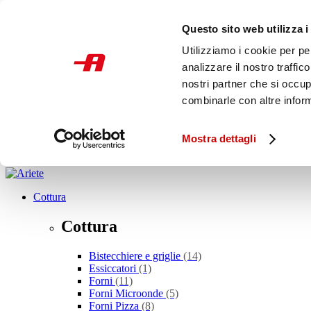
Skip to main content
Questo sito web utilizza i
SCONTO ALLA ROVESCIA
PROMOZIONI
Utilizziamo i cookie per pe
STORE
analizzare il nostro traffic
Italia
nostri partner che si occup
combinarle con altre inform
Cosa stai cercando?
Mostra dettagli
Cottura
Cottura
Bistecchiere e griglie
(14)
Essiccatori
(1)
Forni
(11)
Forni Microonde
(5)
Forni Pizza
(8)