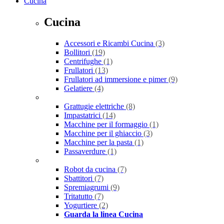
Cucina
Cucina
Accessori e Ricambi Cucina
(3)
Bollitori
(19)
Centrifughe
(1)
Frullatori
(13)
Frullatori ad immersione e pimer
(9)
Gelatiere
(4)
Grattugie elettriche
(8)
Impastatrici
(14)
Macchine per il formaggio
(1)
Macchine per il ghiaccio
(3)
Macchine per la pasta
(1)
Passaverdure
(1)
Robot da cucina
(7)
Sbattitori
(7)
Spremiagrumi
(9)
Tritatutto
(7)
Yogurtiere
(2)
Guarda la linea Cucina