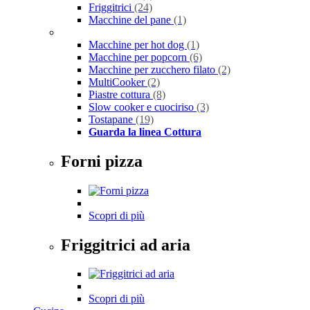
Friggitrici
(24)
Macchine del pane
(1)
Macchine per hot dog
(1)
Macchine per popcorn
(6)
Macchine per zucchero filato
(2)
MultiCooker
(2)
Piastre cottura
(8)
Slow cooker e cuociriso
(3)
Tostapane
(19)
Guarda la linea Cottura
Forni pizza
Scopri di più
Friggitrici ad aria
Scopri di più