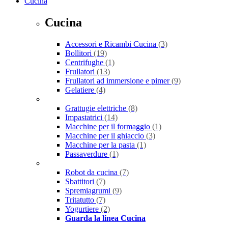
Cucina
Cucina
Accessori e Ricambi Cucina
(3)
Bollitori
(19)
Centrifughe
(1)
Frullatori
(13)
Frullatori ad immersione e pimer
(9)
Gelatiere
(4)
Grattugie elettriche
(8)
Impastatrici
(14)
Macchine per il formaggio
(1)
Macchine per il ghiaccio
(3)
Macchine per la pasta
(1)
Passaverdure
(1)
Robot da cucina
(7)
Sbattitori
(7)
Spremiagrumi
(9)
Tritatutto
(7)
Yogurtiere
(2)
Guarda la linea Cucina