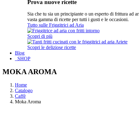
Prova nuove ricette
Sia che tu sia un principiante o un esperto di frittura ad a
vasta gamma di ricette per tutti i gusti e le occasioni.
Tutto sulle Friggitrici ad Aria
Scopri di più
Scopri le deliziose ricette
Blog
SHOP
MOKA AROMA
Home
Catalogo
Caffè
Moka Aroma