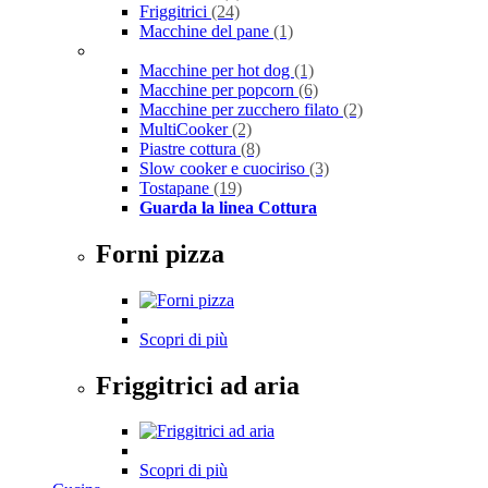
Friggitrici
(24)
Macchine del pane
(1)
Macchine per hot dog
(1)
Macchine per popcorn
(6)
Macchine per zucchero filato
(2)
MultiCooker
(2)
Piastre cottura
(8)
Slow cooker e cuociriso
(3)
Tostapane
(19)
Guarda la linea Cottura
Forni pizza
Scopri di più
Friggitrici ad aria
Scopri di più