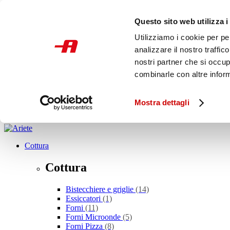
Skip to main content
Questo sito web utilizza i
SCONTO ALLA ROVESCIA
PROMOZIONI
Utilizziamo i cookie per pe
STORE
analizzare il nostro traffic
Italia
nostri partner che si occup
combinarle con altre inform
Cosa stai cercando?
Mostra dettagli
Cottura
Cottura
Bistecchiere e griglie
(14)
Essiccatori
(1)
Forni
(11)
Forni Microonde
(5)
Forni Pizza
(8)