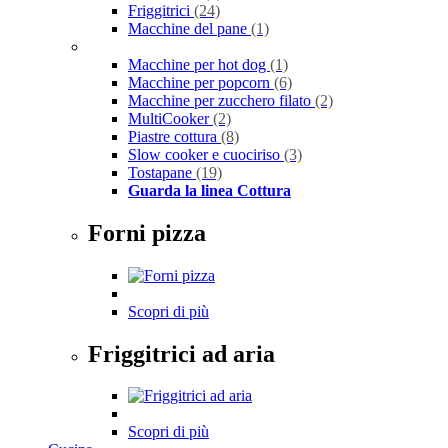
Friggitrici
(24)
Macchine del pane
(1)
Macchine per hot dog
(1)
Macchine per popcorn
(6)
Macchine per zucchero filato
(2)
MultiCooker
(2)
Piastre cottura
(8)
Slow cooker e cuociriso
(3)
Tostapane
(19)
Guarda la linea Cottura
Forni pizza
Scopri di più
Friggitrici ad aria
Scopri di più