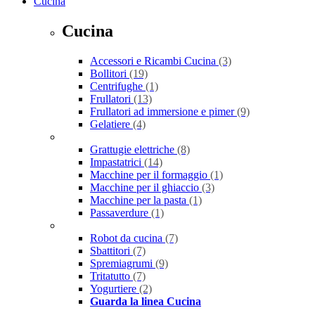
Cucina
Cucina
Accessori e Ricambi Cucina
(3)
Bollitori
(19)
Centrifughe
(1)
Frullatori
(13)
Frullatori ad immersione e pimer
(9)
Gelatiere
(4)
Grattugie elettriche
(8)
Impastatrici
(14)
Macchine per il formaggio
(1)
Macchine per il ghiaccio
(3)
Macchine per la pasta
(1)
Passaverdure
(1)
Robot da cucina
(7)
Sbattitori
(7)
Spremiagrumi
(9)
Tritatutto
(7)
Yogurtiere
(2)
Guarda la linea Cucina