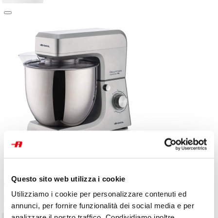
Gourmet Supreme 10L
Questo sito web utilizza i cookie
Utilizziamo i cookie per personalizzare contenuti ed
Capacità 10L. 2000W, 6 velocità + Pulse. Accessori per i vari
annunci, per fornire funzionalità dei social media e per
impasti. Led. Fino a 4kg di impasto.
analizzare il nostro traffico. Condividiamo inoltre