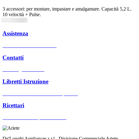
3 accessori: per montare, impastare e amalgamare. Capacità 5,2 L.
10 velocità + Pulse.
Assistenza
Centri assistenza autorizzati
Contatti
Hai bisogno di aiuto?
Libretti Istruzione
Cerca manuali d'uso dei nostri prodotti
Ricettari
Cerca ricettari dei prodotti Ariete
De'Longhi Appliances s.r.l - Divisione Commerciale Ariete