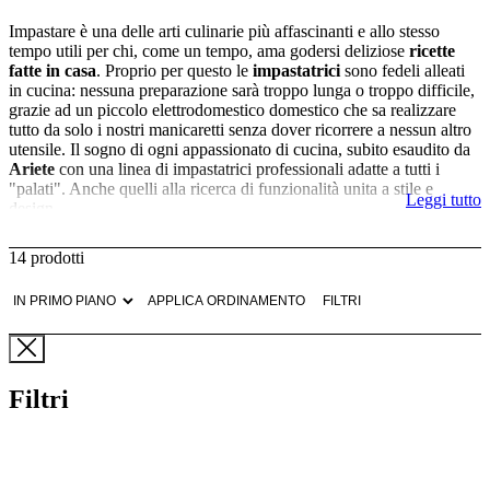
Impastare è una delle arti culinarie più affascinanti e allo stesso
tempo utili per chi, come un tempo, ama godersi deliziose
ricette
fatte in casa
. Proprio per questo le
impastatrici
sono fedeli alleati
in cucina: nessuna preparazione sarà troppo lunga o troppo difficile,
grazie ad un piccolo elettrodomestico domestico che sa realizzare
tutto da solo i nostri manicaretti senza dover ricorrere a nessun altro
utensile. Il sogno di ogni appassionato di cucina, subito esaudito da
Ariete
con una linea di impastatrici professionali adatte a tutti i
"palati". Anche quelli alla ricerca di funzionalità unita a stile e
Leggi tutto
design.
Impastatrici Ariete: tante funzionalità al
14 prodotti
tuo servizio
APPLICA ORDINAMENTO
FILTRI
Con le
impastatrici Ariete
possiamo impastare facilmente dolci,
pane, pizza e molto altro per creare le nostre ricette preferite. Si tratta
di
planetarie da cucina multifunzione
dotate di
impastatrice con
frullatore
, pensate per chi ha voglia di mettersi alla prova in cucina
Filtri
con piatti di qualsiasi difficoltà e dimensione, sia dolci che salati.
Impasti di ogni tipo saranno a portata di mano, per soddisfare i gusti
di tutta la famiglia. Gli accessori presenti, poi, permettono di
montare le uova o la panna, e di amalgamare in modo omogeneo
tutti gli ingredienti. Anche con gli
impasti più duri
e alla massima