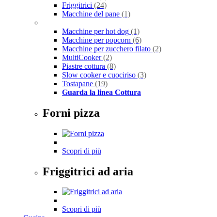
Friggitrici
(24)
Macchine del pane
(1)
Macchine per hot dog
(1)
Macchine per popcorn
(6)
Macchine per zucchero filato
(2)
MultiCooker
(2)
Piastre cottura
(8)
Slow cooker e cuociriso
(3)
Tostapane
(19)
Guarda la linea Cottura
Forni pizza
Scopri di più
Friggitrici ad aria
Scopri di più