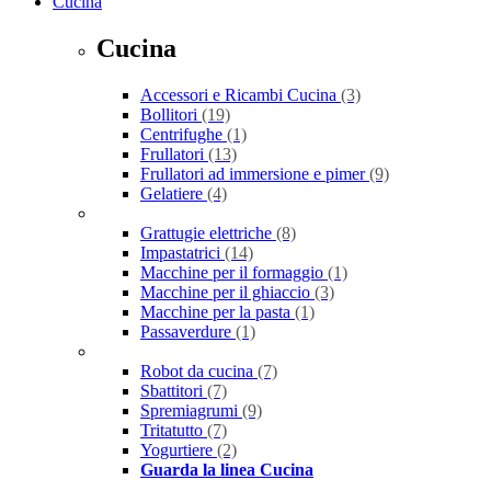
Cucina
Cucina
Accessori e Ricambi Cucina
(3)
Bollitori
(19)
Centrifughe
(1)
Frullatori
(13)
Frullatori ad immersione e pimer
(9)
Gelatiere
(4)
Grattugie elettriche
(8)
Impastatrici
(14)
Macchine per il formaggio
(1)
Macchine per il ghiaccio
(3)
Macchine per la pasta
(1)
Passaverdure
(1)
Robot da cucina
(7)
Sbattitori
(7)
Spremiagrumi
(9)
Tritatutto
(7)
Yogurtiere
(2)
Guarda la linea Cucina