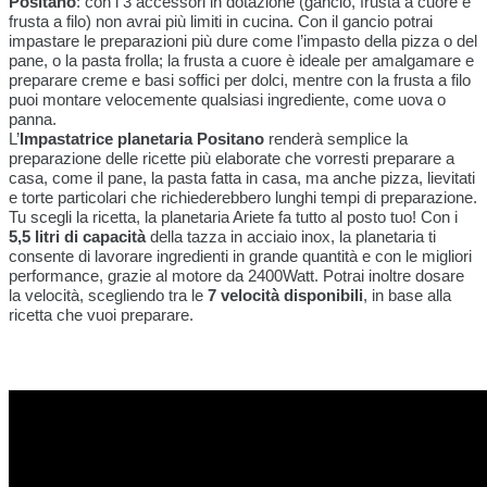
Positano
: con i 3 accessori in dotazione (gancio, frusta a cuore e
frusta a filo) non avrai più limiti in cucina. Con il gancio potrai
impastare le preparazioni più dure come l’impasto della pizza o del
pane, o la pasta frolla; la frusta a cuore è ideale per amalgamare e
preparare creme e basi soffici per dolci, mentre con la frusta a filo
puoi montare velocemente qualsiasi ingrediente, come uova o
panna.
L’
Impastatrice planetaria Positano
renderà semplice la
preparazione delle ricette più elaborate che vorresti preparare a
casa, come il pane, la pasta fatta in casa, ma anche pizza, lievitati
e torte particolari che richiederebbero lunghi tempi di preparazione.
Tu scegli la ricetta, la planetaria Ariete fa tutto al posto tuo! Con i
5,5 litri di capacità
della tazza in acciaio inox, la planetaria ti
consente di lavorare ingredienti in grande quantità e con le migliori
performance, grazie al motore da 2400Watt. Potrai inoltre dosare
la velocità, scegliendo tra le
7 velocità disponibili
, in base alla
ricetta che vuoi preparare.