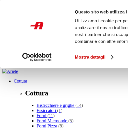
Skip to main content
Questo sito web utilizza i
SCONTO ALLA ROVESCIA
PROMOZIONI
Utilizziamo i cookie per pe
STORE
analizzare il nostro traffic
Italia
nostri partner che si occup
combinarle con altre inform
Cosa stai cercando?
Mostra dettagli
Cottura
Cottura
Bistecchiere e griglie
(14)
Essiccatori
(1)
Forni
(11)
Forni Microonde
(5)
Forni Pizza
(8)