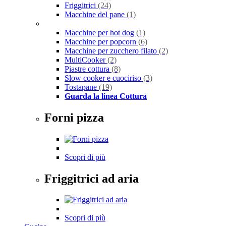
Friggitrici
(24)
Macchine del pane
(1)
Macchine per hot dog
(1)
Macchine per popcorn
(6)
Macchine per zucchero filato
(2)
MultiCooker
(2)
Piastre cottura
(8)
Slow cooker e cuociriso
(3)
Tostapane
(19)
Guarda la linea Cottura
Forni pizza
Scopri di più
Friggitrici ad aria
Scopri di più