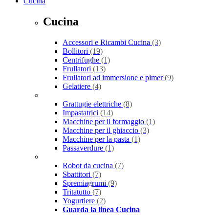
Cucina
Cucina
Accessori e Ricambi Cucina
(3)
Bollitori
(19)
Centrifughe
(1)
Frullatori
(13)
Frullatori ad immersione e pimer
(9)
Gelatiere
(4)
Grattugie elettriche
(8)
Impastatrici
(14)
Macchine per il formaggio
(1)
Macchine per il ghiaccio
(3)
Macchine per la pasta
(1)
Passaverdure
(1)
Robot da cucina
(7)
Sbattitori
(7)
Spremiagrumi
(9)
Tritatutto
(7)
Yogurtiere
(2)
Guarda la linea Cucina