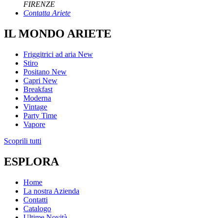
FIRENZE
Contatta Ariete
IL MONDO ARIETE
Friggitrici ad aria
New
Stiro
Positano
New
Capri
New
Breakfast
Moderna
Vintage
Party Time
Vapore
Scoprili tutti
ESPLORA
Home
La nostra Azienda
Contatti
Catalogo
Ultime Novità