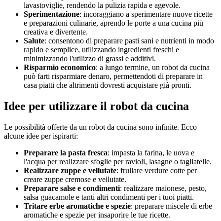
lavastoviglie, rendendo la pulizia rapida e agevole.
Sperimentazione
: incoraggiano a sperimentare nuove ricette
e preparazioni culinarie, aprendo le porte a una cucina più
creativa e divertente.
Salute
: consentono di preparare pasti sani e nutrienti in modo
rapido e semplice, utilizzando ingredienti freschi e
minimizzando l'utilizzo di grassi e additivi.
Risparmio economico
: a lungo termine, un robot da cucina
può farti risparmiare denaro, permettendoti di preparare in
casa piatti che altrimenti dovresti acquistare già pronti.
Idee per utilizzare il robot da cucina
Le possibilità offerte da un robot da cucina sono infinite. Ecco
alcune idee per ispirarti:
Preparare la pasta fresca
: impasta la farina, le uova e
l'acqua per realizzare sfoglie per ravioli, lasagne o tagliatelle.
Realizzare zuppe e vellutate
: frullare verdure cotte per
creare zuppe cremose e vellutate.
Preparare salse e condimenti
: realizzare maionese, pesto,
salsa guacamole e tanti altri condimenti per i tuoi piatti.
Tritare erbe aromatiche e spezie
: preparare miscele di erbe
aromatiche e spezie per insaporire le tue ricette.