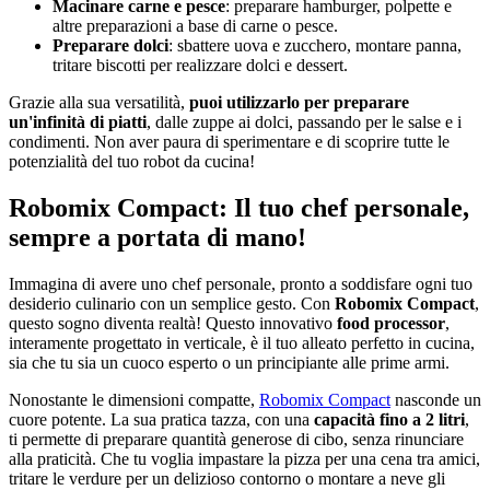
Macinare carne e pesce
: preparare hamburger, polpette e
altre preparazioni a base di carne o pesce.
Preparare dolci
: sbattere uova e zucchero, montare panna,
tritare biscotti per realizzare dolci e dessert.
Grazie alla sua versatilità,
puoi utilizzarlo per preparare
un'infinità di piatti
, dalle zuppe ai dolci, passando per le salse e i
condimenti. Non aver paura di sperimentare e di scoprire tutte le
potenzialità del tuo robot da cucina!
Robomix Compact: Il tuo chef personale,
sempre a portata di mano!
Immagina di avere uno chef personale, pronto a soddisfare ogni tuo
desiderio culinario con un semplice gesto. Con
Robomix Compact
,
questo sogno diventa realtà! Questo innovativo
food processor
,
interamente progettato in verticale, è il tuo alleato perfetto in cucina,
sia che tu sia un cuoco esperto o un principiante alle prime armi.
Nonostante le dimensioni compatte,
Robomix Compact
nasconde un
cuore potente. La sua pratica tazza, con una
capacità fino a 2 litri
,
ti permette di preparare quantità generose di cibo, senza rinunciare
alla praticità. Che tu voglia impastare la pizza per una cena tra amici,
tritare le verdure per un delizioso contorno o montare a neve gli