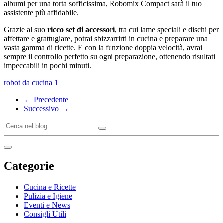
albumi per una torta sofficissima, Robomix Compact sarà il tuo
assistente più affidabile.
Grazie al suo
ricco set di accessori
, tra cui lame speciali e dischi per
affettare e grattugiare, potrai sbizzarrirti in cucina e preparare una
vasta gamma di ricette. E con la funzione doppia velocità, avrai
sempre il controllo perfetto su ogni preparazione, ottenendo risultati
impeccabili in pochi minuti.
robot da cucina
1
← Precedente
Successivo →
Categorie
Cucina e Ricette
Pulizia e Igiene
Eventi e News
Consigli Utili