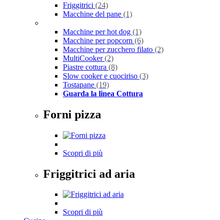
Friggitrici
(24)
Macchine del pane
(1)
Macchine per hot dog
(1)
Macchine per popcorn
(6)
Macchine per zucchero filato
(2)
MultiCooker
(2)
Piastre cottura
(8)
Slow cooker e cuociriso
(3)
Tostapane
(19)
Guarda la linea Cottura
Forni pizza
Scopri di più
Friggitrici ad aria
Scopri di più