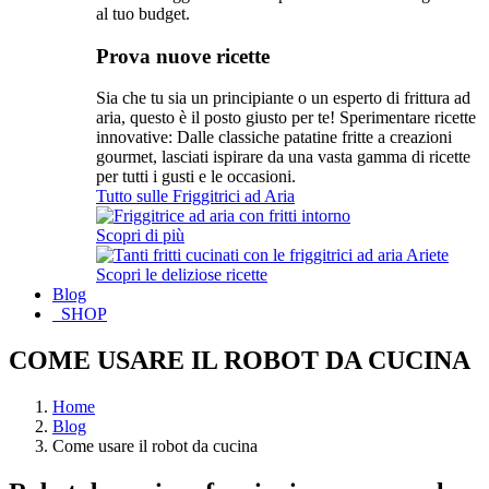
al tuo budget.
Prova nuove ricette
Sia che tu sia un principiante o un esperto di frittura ad
aria, questo è il posto giusto per te! Sperimentare ricette
innovative: Dalle classiche patatine fritte a creazioni
gourmet, lasciati ispirare da una vasta gamma di ricette
per tutti i gusti e le occasioni.
Tutto sulle Friggitrici ad Aria
Scopri di più
Scopri le deliziose ricette
Blog
SHOP
COME USARE IL ROBOT DA CUCINA
Home
Blog
Come usare il robot da cucina