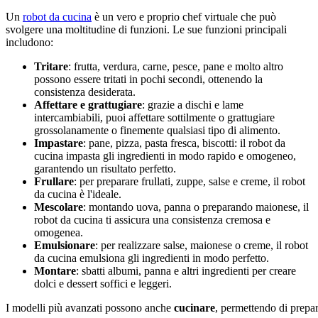
Un
robot da cucina
è un vero e proprio chef virtuale che può
svolgere una moltitudine di funzioni. Le sue funzioni principali
includono:
Tritare
: frutta, verdura, carne, pesce, pane e molto altro
possono essere tritati in pochi secondi, ottenendo la
consistenza desiderata.
Affettare e grattugiare
: grazie a dischi e lame
intercambiabili, puoi affettare sottilmente o grattugiare
grossolanamente o finemente qualsiasi tipo di alimento.
Impastare
: pane, pizza, pasta fresca, biscotti: il robot da
cucina impasta gli ingredienti in modo rapido e omogeneo,
garantendo un risultato perfetto.
Frullare
: per preparare frullati, zuppe, salse e creme, il robot
da cucina è l'ideale.
Mescolare
: montando uova, panna o preparando maionese, il
robot da cucina ti assicura una consistenza cremosa e
omogenea.
Emulsionare
: per realizzare salse, maionese o creme, il robot
da cucina emulsiona gli ingredienti in modo perfetto.
Montare
: sbatti albumi, panna e altri ingredienti per creare
dolci e dessert soffici e leggeri.
I modelli più avanzati possono anche
cucinare
, permettendo di prepar