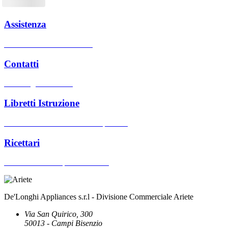
Assistenza
Centri assistenza autorizzati
Contatti
Hai bisogno di aiuto?
Libretti Istruzione
Cerca manuali d'uso dei nostri prodotti
Ricettari
Cerca ricettari dei prodotti Ariete
De'Longhi Appliances s.r.l - Divisione Commerciale Ariete
Via San Quirico, 300
50013 - Campi Bisenzio