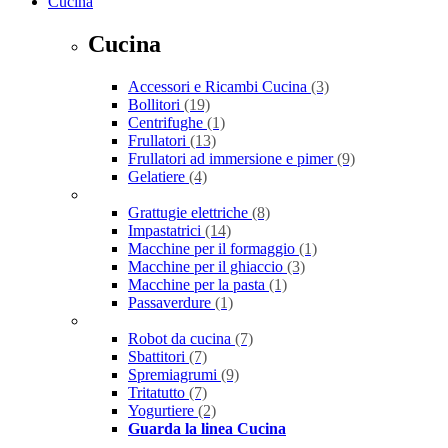
Cucina
Cucina
Accessori e Ricambi Cucina
(3)
Bollitori
(19)
Centrifughe
(1)
Frullatori
(13)
Frullatori ad immersione e pimer
(9)
Gelatiere
(4)
Grattugie elettriche
(8)
Impastatrici
(14)
Macchine per il formaggio
(1)
Macchine per il ghiaccio
(3)
Macchine per la pasta
(1)
Passaverdure
(1)
Robot da cucina
(7)
Sbattitori
(7)
Spremiagrumi
(9)
Tritatutto
(7)
Yogurtiere
(2)
Guarda la linea Cucina