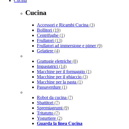
Cucina
Cucina
Accessori e Ricambi Cucina
(3)
Bollitori
(19)
Centrifughe
(1)
Frullatori
(13)
Frullatori ad immersione e pimer
(9)
Gelatiere
(4)
Grattugie elettriche
(8)
Impastatrici
(14)
Macchine per il formaggio
(1)
Macchine per il ghiaccio
(3)
Macchine per la pasta
(1)
Passaverdure
(1)
Robot da cucina
(7)
Sbattitori
(7)
Spremiagrumi
(9)
Tritatutto
(7)
Yogurtiere
(2)
Guarda la linea Cucina