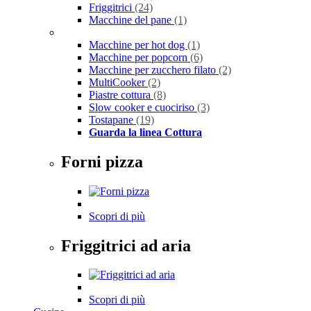
Friggitrici
(24)
Macchine del pane
(1)
Macchine per hot dog
(1)
Macchine per popcorn
(6)
Macchine per zucchero filato
(2)
MultiCooker
(2)
Piastre cottura
(8)
Slow cooker e cuociriso
(3)
Tostapane
(19)
Guarda la linea Cottura
Forni pizza
Scopri di più
Friggitrici ad aria
Scopri di più