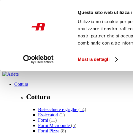
Skip to main content
Questo sito web utilizza i
SCONTO ALLA ROVESCIA
PROMOZIONI
Utilizziamo i cookie per pe
STORE
analizzare il nostro traffic
Italia
nostri partner che si occup
combinarle con altre inform
Cosa stai cercando?
Mostra dettagli
Cottura
Cottura
Bistecchiere e griglie
(14)
Essiccatori
(1)
Forni
(11)
Forni Microonde
(5)
Forni Pizza
(8)