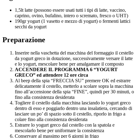
1,5lt latte (possono essere usati tutti i tipi di latte, vaccino,
caprino, ovino, bufalino, intero o scremato, fresco o UHT)
190gr yogurt (1 vasetto e mezzo di yogurt) o fermenti lattici
secchi da yogurt
Preparazione
Inserire nella vaschetta del macchina del formaggio il cestello
da yogurt greco in dotazione, successivamente versare il latte
e lo yogurt, mescolare bene per amalgamare il composto
ACCENDERE IL PROGRAMMA 6 “YOGURT
GRECO” ed attendere 12 ore circa
Al beep della spia “FRECCIA SU” premere OK ed estrarre
delicatamente il cestello, metterlo a scolare sopra la macchina
fino all’accensione della spia “FINE”, quindi per 30 minuti, o
fino alla consistenza desiderata
Togliere il cestello dalla macchina lasciando lo yogurt greco
dentro di esso e poggiarlo dentro una insalatiera, cercando di
lasciare un po’ di spazio sotto il cestello, riporlo in frigo a
colare fino alla consistenza desiderata
Estrarre lo yogurt greco dal cestello con la spatola e
mescolarlo bene per uniformare la consistenza
Conservare al massimo per 6 giorni in frigo