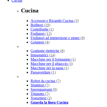
Cucina
Cucina
Accessori e Ricambi Cucina
(3)
Bollitori
(19)
Centrifughe
(1)
Frullatori
(13)
Frullatori ad immersione e pimer
(9)
Gelatiere
(4)
Grattugie elettriche
(8)
Impastatrici
(14)
Macchine per il formaggio
(1)
Macchine per il ghiaccio
(3)
Macchine per la pasta
(1)
Passaverdure
(1)
Robot da cucina
(7)
Sbattitori
(7)
Spremiagrumi
(9)
Tritatutto
(7)
Yogurtiere
(2)
Guarda la linea Cucina