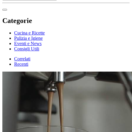
Categorie
Cucina e Ricette
Pulizia e Igiene
Eventi e News
Consigli Utili
Correlati
Recenti