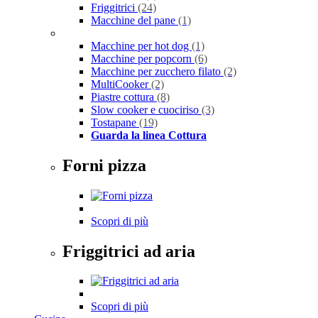
Friggitrici
(24)
Macchine del pane
(1)
Macchine per hot dog
(1)
Macchine per popcorn
(6)
Macchine per zucchero filato
(2)
MultiCooker
(2)
Piastre cottura
(8)
Slow cooker e cuociriso
(3)
Tostapane
(19)
Guarda la linea Cottura
Forni pizza
Scopri di più
Friggitrici ad aria
Scopri di più