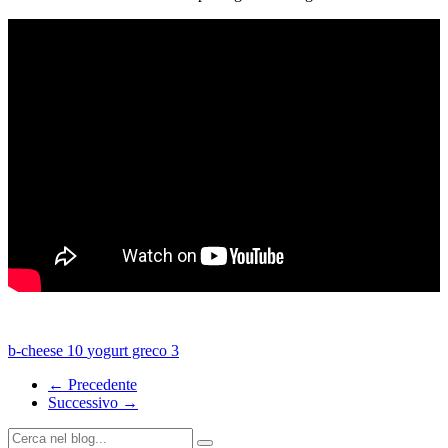
b-cheese
10
yogurt greco
3
← Precedente
Successivo →