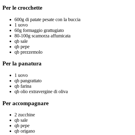
Per le crocchette
600g di patate pesate con la buccia
1 uovo
60g formaggio grattugiato
80-100g scamorza affumicata
qb sale
qb pepe
qb prezzemolo
Per la panatura
1 uovo
qb pangrattato
qb farina
qb olio extravergine di oliva
Per accompagnare
2 zucchine
qb sale
qb pepe
qb origano