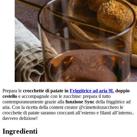
Prepara le
crocchette di patate in
Friggitrice ad aria 9L
doppio
cestello
e accompagnale con le zucchine: prepara il tutto
contemporaneamente grazie alla
funzione Sync
della friggitrice ad
aria. Con la ricetta della content creator @cimettolozucchero le
crocchette di patate saranno croccanti all’esterno e filanti all’interno..
davvero deliziose!
Ingredienti