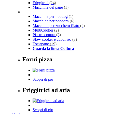
Friggitrici
(24)
Macchine del pane
(1)
Macchine per hot dog
(1)
Macchine per popcorn
(6)
Macchine per zucchero filato
(2)
MultiCooker
(2)
Piastre cottura
(8)
Slow cooker e cuociriso
(3)
Tostapane
(19)
Guarda la linea Cottura
Forni pizza
Scopri di più
Friggitrici ad aria
Scopri di più