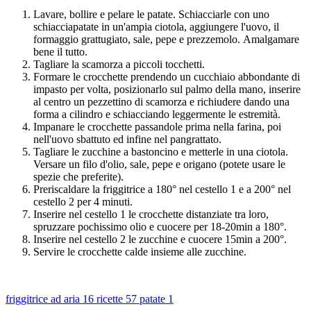
Lavare, bollire e pelare le patate. Schiacciarle con uno
schiacciapatate in un'ampia ciotola, aggiungere l'uovo, il
formaggio grattugiato, sale, pepe e prezzemolo. Amalgamare
bene il tutto.
Tagliare la scamorza a piccoli tocchetti.
Formare le crocchette prendendo un cucchiaio abbondante di
impasto per volta, posizionarlo sul palmo della mano, inserire
al centro un pezzettino di scamorza e richiudere dando una
forma a cilindro e schiacciando leggermente le estremità.
Impanare le crocchette passandole prima nella farina, poi
nell'uovo sbattuto ed infine nel pangrattato.
Tagliare le zucchine a bastoncino e metterle in una ciotola.
Versare un filo d'olio, sale, pepe e origano (potete usare le
spezie che preferite).
Preriscaldare la friggitrice a 180° nel cestello 1 e a 200° nel
cestello 2 per 4 minuti.
Inserire nel cestello 1 le crocchette distanziate tra loro,
spruzzare pochissimo olio e cuocere per 18-20min a 180°.
Inserire nel cestello 2 le zucchine e cuocere 15min a 200°.
Servire le crocchette calde insieme alle zucchine.
friggitrice ad aria
16
ricette
57
patate
1