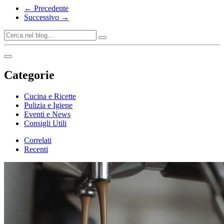
← Precedente
Successivo →
Categorie
Cucina e Ricette
Pulizia e Igiene
Eventi e News
Consigli Utili
Correlati
Recenti