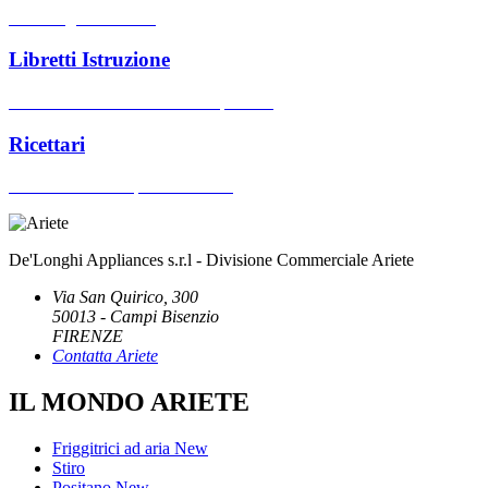
Hai bisogno di aiuto?
Libretti Istruzione
Cerca manuali d'uso dei nostri prodotti
Ricettari
Cerca ricettari dei prodotti Ariete
De'Longhi Appliances s.r.l - Divisione Commerciale Ariete
Via San Quirico, 300
50013 - Campi Bisenzio
FIRENZE
Contatta Ariete
IL MONDO ARIETE
Friggitrici ad aria
New
Stiro
Positano
New