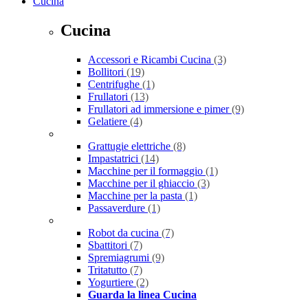
Cucina
Cucina
Accessori e Ricambi Cucina
(3)
Bollitori
(19)
Centrifughe
(1)
Frullatori
(13)
Frullatori ad immersione e pimer
(9)
Gelatiere
(4)
Grattugie elettriche
(8)
Impastatrici
(14)
Macchine per il formaggio
(1)
Macchine per il ghiaccio
(3)
Macchine per la pasta
(1)
Passaverdure
(1)
Robot da cucina
(7)
Sbattitori
(7)
Spremiagrumi
(9)
Tritatutto
(7)
Yogurtiere
(2)
Guarda la linea Cucina