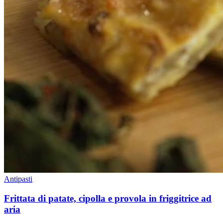
Antipasti
Frittata di patate, cipolla e provola in friggitrice ad
aria