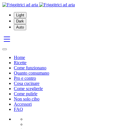
Light
Dark
Auto
Home
Ricette
Come funzionano
Quanto consumano
Pro e contro
Cosa cucinare
Come sceglierle
Come pulirle
Non solo cibo
Accessori
FAQ