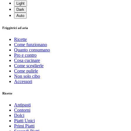
Light
Dark
Auto
Friggitrici ad aria
Ricette
Come funzionano
Quanto consumano
Pro e contro
Cosa cucinare
Come sceglierle
Come pulirle
Non solo cibo
Accessori
Ricette
Antipasti
Contorni
Dolci
Piatti Unici
Primi Piatti