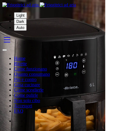
Light
Dark
Auto
Home
Ricette
Come funzionano
Quanto consumano
Pro e contro
Cosa cucinare
Come sceglierle
Come pulirle
Non solo cibo
Accessori
FAQ