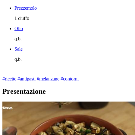
Prezzemolo
1 ciuffo
Olio
q.b.
Sale
q.b.
#ricette
#antipasti
#melanzane
#contorni
Presentazione