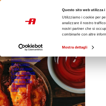
Questo sito web utilizza i
Light
Utilizziamo i cookie per pe
Dark
Auto
analizzare il nostro traffic
nostri partner che si occup
combinarle con altre inform
Home
Mostra dettagli
Ricette
Come funzionano
Quanto consumano
Pro e contro
Cosa cucinare
Come sceglierle
Come pulirle
Non solo cibo
Accessori
FAQ