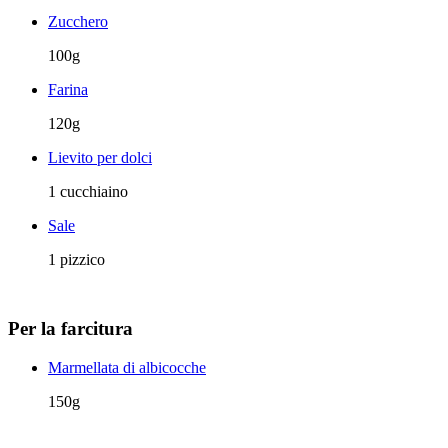
Zucchero
100g
Farina
120g
Lievito per dolci
1 cucchiaino
Sale
1 pizzico
Per la farcitura
Marmellata di albicocche
150g