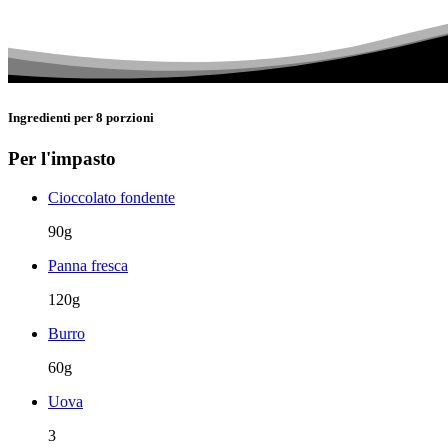
Ingredienti per 8 porzioni
Per l'impasto
Cioccolato fondente
90g
Panna fresca
120g
Burro
60g
Uova
3