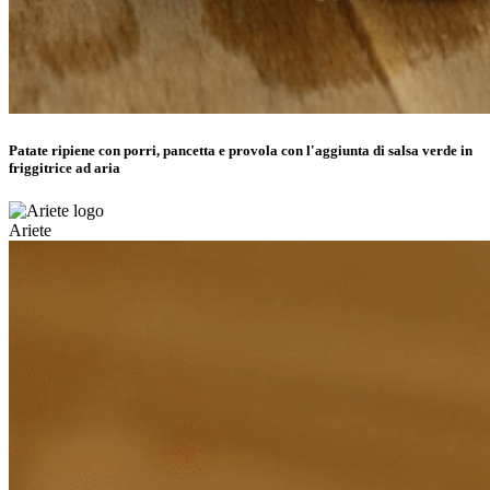
Patate ripiene con porri, pancetta e provola con l'aggiunta di salsa verde in
friggitrice ad aria
Ariete