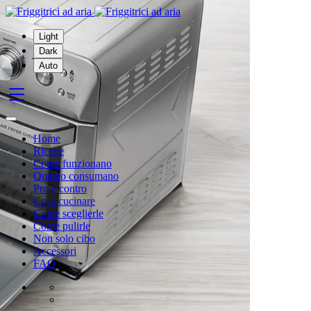
Light
Dark
Auto
Home
Ricette
Come funzionano
Quanto consumano
Pro e contro
Cosa cucinare
Come sceglierle
Come pulirle
Non solo cibo
Accessori
FAQ