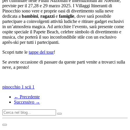
per culminare nelle Finali Nazionali e Internazionali all’Abetone,
previste per il 27,28 e 29 marzo 2025. I Villaggi Itineranti di
Pinocchio sono vere e proprie oasi di divertimento sulla neve
dedicata a
bambini
,
ragazzi
e
famiglie
, dove sarà possibile
partecipare a coinvolgenti attività ludiche e ritirare gadget esclusivi
in un’atmosfera magica. Ad arricchire l’evento, sarà presente come
ospite speciale il Papete Beach, celebre simbolo di divertimento e
musica, che porterà il suo inconfondibile stile con un esclusivo
après-ski per tutti i partecipanti.
Scopri tutte le
tappe del tour
!
Se avrete occasione di passare da queste parti venite a trovarci sulla
neve, a presto!
pinocchio
1
scii
1
← Precedente
Successivo →