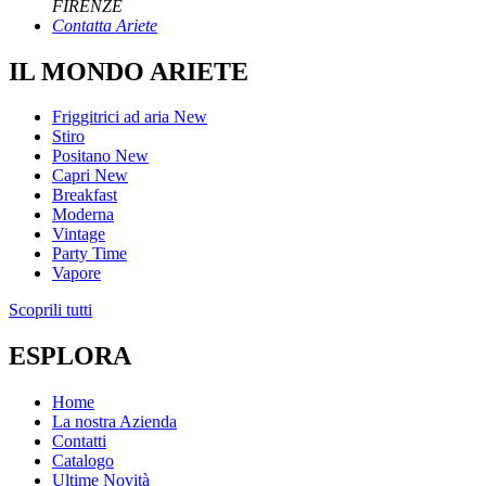
FIRENZE
Contatta Ariete
IL MONDO ARIETE
Friggitrici ad aria
New
Stiro
Positano
New
Capri
New
Breakfast
Moderna
Vintage
Party Time
Vapore
Scoprili tutti
ESPLORA
Home
La nostra Azienda
Contatti
Catalogo
Ultime Novità