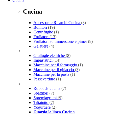
Cucina
Cucina
Accessori e Ricambi Cucina
(3)
Bollitori
(19)
Centrifughe
(1)
Frullatori
(13)
Frullatori ad immersione e pimer
(9)
Gelatiere
(4)
Grattugie elettriche
(8)
Impastatrici
(14)
Macchine per il formaggio
(1)
Macchine per il ghiaccio
(3)
Macchine per la pasta
(1)
Passaverdure
(1)
Robot da cucina
(7)
Sbattitori
(7)
Spremiagrumi
(9)
Tritatutto
(7)
Yogurtiere
(2)
Guarda la linea Cucina