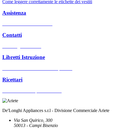
Come leggere correttamente le etichette dei vestiti
Assistenza
Centri assistenza autorizzati
Contatti
Hai bisogno di aiuto?
Libretti Istruzione
Cerca manuali d'uso dei nostri prodotti
Ricettari
Cerca ricettari dei prodotti Ariete
De'Longhi Appliances s.r.l - Divisione Commerciale Ariete
Via San Quirico, 300
50013 - Campi Bisenzio