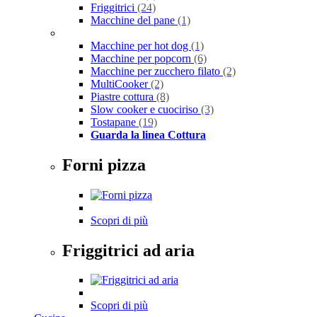
Friggitrici
(24)
Macchine del pane
(1)
Macchine per hot dog
(1)
Macchine per popcorn
(6)
Macchine per zucchero filato
(2)
MultiCooker
(2)
Piastre cottura
(8)
Slow cooker e cuociriso
(3)
Tostapane
(19)
Guarda la linea Cottura
Forni pizza
Scopri di più
Friggitrici ad aria
Scopri di più