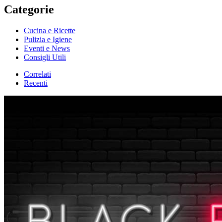
Categorie
Cucina e Ricette
Pulizia e Igiene
Eventi e News
Consigli Utili
Correlati
Recenti