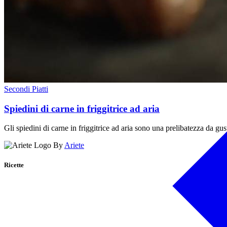
Secondi Piatti
Spiedini di carne in friggitrice ad aria
Gli spiedini di carne in friggitrice ad aria sono una prelibatezza da gu
By
Ariete
Ricette