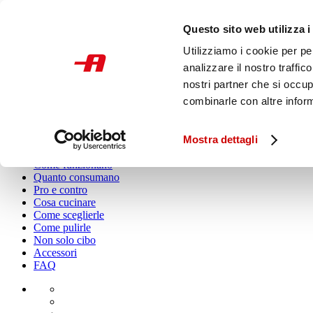
Questo sito web utilizza i
Light
Utilizziamo i cookie per pe
Dark
Auto
analizzare il nostro traffic
nostri partner che si occup
combinarle con altre inform
Home
Mostra dettagli
Ricette
Come funzionano
Quanto consumano
Pro e contro
Cosa cucinare
Come sceglierle
Come pulirle
Non solo cibo
Accessori
FAQ