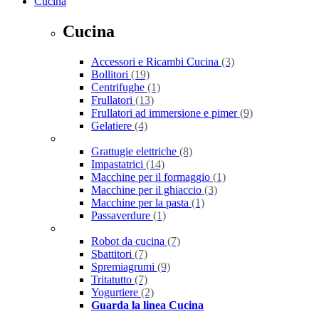
Cucina
Cucina
Accessori e Ricambi Cucina
(3)
Bollitori
(19)
Centrifughe
(1)
Frullatori
(13)
Frullatori ad immersione e pimer
(9)
Gelatiere
(4)
Grattugie elettriche
(8)
Impastatrici
(14)
Macchine per il formaggio
(1)
Macchine per il ghiaccio
(3)
Macchine per la pasta
(1)
Passaverdure
(1)
Robot da cucina
(7)
Sbattitori
(7)
Spremiagrumi
(9)
Tritatutto
(7)
Yogurtiere
(2)
Guarda la linea Cucina