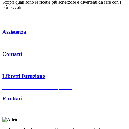
Scopri quali sono le ricette più scherzose e divertenti da fare con i
più piccoli.
Assistenza
Centri assistenza autorizzati
Contatti
Hai bisogno di aiuto?
Libretti Istruzione
Cerca manuali d'uso dei nostri prodotti
Ricettari
Cerca ricettari dei prodotti Ariete