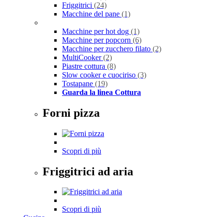
Friggitrici
(24)
Macchine del pane
(1)
Macchine per hot dog
(1)
Macchine per popcorn
(6)
Macchine per zucchero filato
(2)
MultiCooker
(2)
Piastre cottura
(8)
Slow cooker e cuociriso
(3)
Tostapane
(19)
Guarda la linea Cottura
Forni pizza
Scopri di più
Friggitrici ad aria
Scopri di più