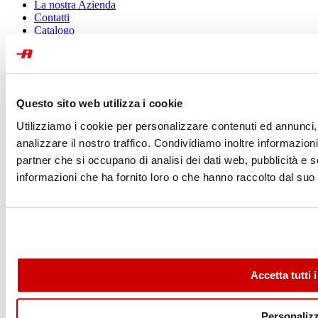
La nostra Azienda
Contatti
Catalogo
Ultime Novità
Video
Ariete Store
Progetto Stampami
La Caffetteria di Ariete
Questo sito web utilizza i cookie
ISCRIVITI E RISPARMIA
Utilizziamo i cookie per personalizzare contenuti ed annunci, 
analizzare il nostro traffico. Condividiamo inoltre informazioni 
Iscriviti alla nostra newsletter e ricevi subito il tuo codice sconto!
partner che si occupano di analisi dei dati web, pubblicità e 
informazioni che ha fornito loro o che hanno raccolto dal suo u
Ottieni lo sconto
Accetta tutti 
Ariete Store
Assistenza
Privacy
Personaliz