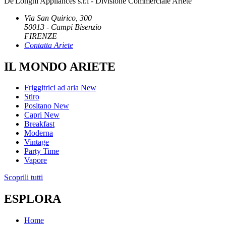
De'Longhi Appliances s.r.l - Divisione Commerciale Ariete
Via San Quirico, 300
50013 - Campi Bisenzio
FIRENZE
Contatta Ariete
IL MONDO ARIETE
Friggitrici ad aria
New
Stiro
Positano
New
Capri
New
Breakfast
Moderna
Vintage
Party Time
Vapore
Scoprili tutti
ESPLORA
Home