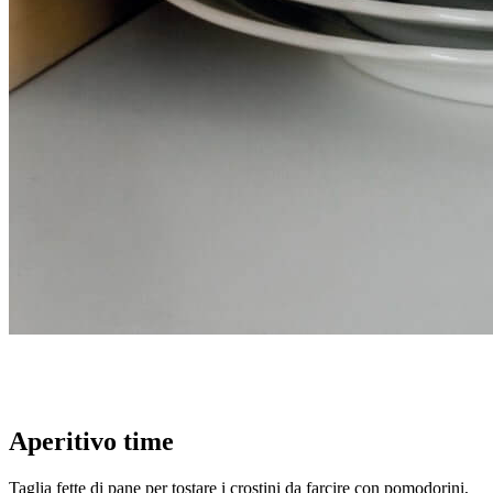
Aperitivo time
Taglia fette di pane per tostare i crostini da farcire con pomodorini,