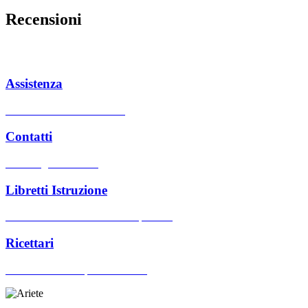
Recensioni
Assistenza
Centri assistenza autorizzati
Contatti
Hai bisogno di aiuto?
Libretti Istruzione
Cerca manuali d'uso dei nostri prodotti
Ricettari
Cerca ricettari dei prodotti Ariete