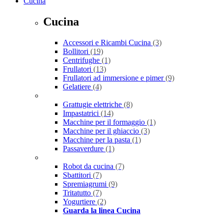
Cucina
Cucina
Accessori e Ricambi Cucina
(3)
Bollitori
(19)
Centrifughe
(1)
Frullatori
(13)
Frullatori ad immersione e pimer
(9)
Gelatiere
(4)
Grattugie elettriche
(8)
Impastatrici
(14)
Macchine per il formaggio
(1)
Macchine per il ghiaccio
(3)
Macchine per la pasta
(1)
Passaverdure
(1)
Robot da cucina
(7)
Sbattitori
(7)
Spremiagrumi
(9)
Tritatutto
(7)
Yogurtiere
(2)
Guarda la linea Cucina