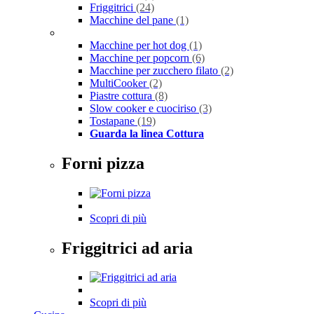
Friggitrici
(24)
Macchine del pane
(1)
Macchine per hot dog
(1)
Macchine per popcorn
(6)
Macchine per zucchero filato
(2)
MultiCooker
(2)
Piastre cottura
(8)
Slow cooker e cuociriso
(3)
Tostapane
(19)
Guarda la linea Cottura
Forni pizza
Scopri di più
Friggitrici ad aria
Scopri di più