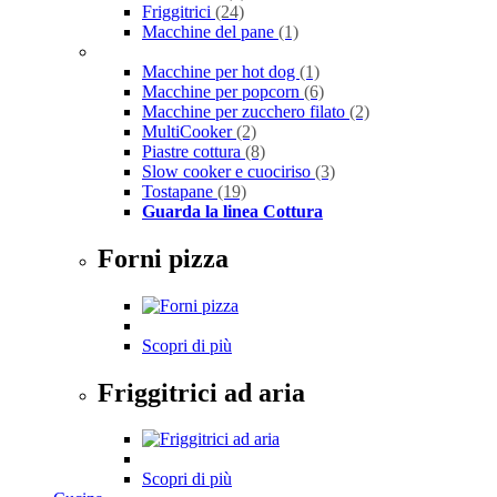
Friggitrici
(24)
Macchine del pane
(1)
Macchine per hot dog
(1)
Macchine per popcorn
(6)
Macchine per zucchero filato
(2)
MultiCooker
(2)
Piastre cottura
(8)
Slow cooker e cuociriso
(3)
Tostapane
(19)
Guarda la linea Cottura
Forni pizza
Scopri di più
Friggitrici ad aria
Scopri di più