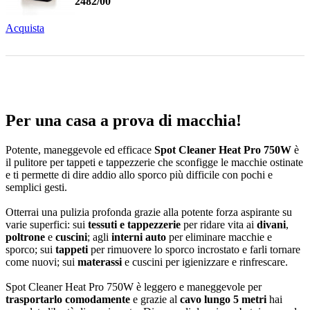
2482/00
Acquista
Per una casa a prova di macchia!
Potente, maneggevole ed efficace
Spot Cleaner Heat Pro 750W
è
il pulitore per tappeti e tappezzerie che sconfigge le macchie ostinate
e ti permette di dire addio allo sporco più difficile con pochi e
semplici gesti.
Otterrai una pulizia profonda grazie alla potente forza aspirante su
varie superfici: sui
tessuti e tappezzerie
per ridare vita ai
divani
,
poltrone
e
cuscini
; agli
interni auto
per eliminare macchie e
sporco; sui
tappeti
per rimuovere lo sporco incrostato e farli tornare
come nuovi; sui
materassi
e cuscini per igienizzare e rinfrescare.
Spot Cleaner Heat Pro 750W è leggero e maneggevole per
trasportarlo comodamente
e grazie al
cavo lungo 5 metri
hai