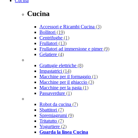
Cucina
Cucina
Accessori e Ricambi Cucina
(3)
Bollitori
(19)
Centrifughe
(1)
Frullatori
(13)
Frullatori ad immersione e pimer
(9)
Gelatiere
(4)
Grattugie elettriche
(8)
Impastatrici
(14)
Macchine per il formaggio
(1)
Macchine per il ghiaccio
(3)
Macchine per la pasta
(1)
Passaverdure
(1)
Robot da cucina
(7)
Sbattitori
(7)
Spremiagrumi
(9)
Tritatutto
(7)
Yogurtiere
(2)
Guarda la linea Cucina