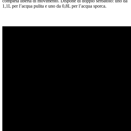
completa libertà di movimento. Dispone di doppio serbatoio: uno da
1,1L per l’acqua pulita e uno da 0,8L per l’acqua sporca.