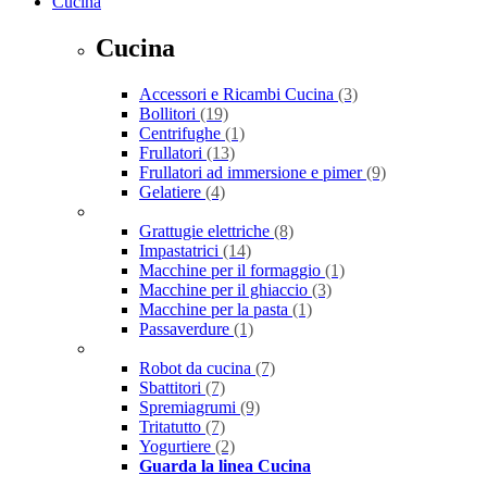
Cucina
Cucina
Accessori e Ricambi Cucina
(3)
Bollitori
(19)
Centrifughe
(1)
Frullatori
(13)
Frullatori ad immersione e pimer
(9)
Gelatiere
(4)
Grattugie elettriche
(8)
Impastatrici
(14)
Macchine per il formaggio
(1)
Macchine per il ghiaccio
(3)
Macchine per la pasta
(1)
Passaverdure
(1)
Robot da cucina
(7)
Sbattitori
(7)
Spremiagrumi
(9)
Tritatutto
(7)
Yogurtiere
(2)
Guarda la linea Cucina