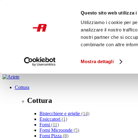
Skip to main content
Questo sito web utilizza i
SCONTO ALLA ROVESCIA
PROMOZIONI
Utilizziamo i cookie per pe
STORE
analizzare il nostro traffic
Italia
nostri partner che si occup
combinarle con altre inform
Cosa stai cercando?
Mostra dettagli
Cottura
Cottura
Bistecchiere e griglie
(14)
Essiccatori
(1)
Forni
(11)
Forni Microonde
(5)
Forni Pizza
(8)