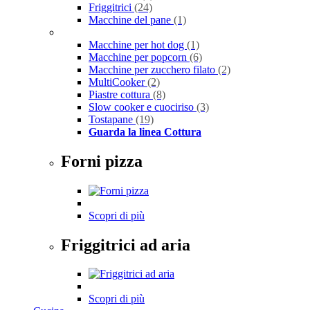
Friggitrici
(24)
Macchine del pane
(1)
Macchine per hot dog
(1)
Macchine per popcorn
(6)
Macchine per zucchero filato
(2)
MultiCooker
(2)
Piastre cottura
(8)
Slow cooker e cuociriso
(3)
Tostapane
(19)
Guarda la linea Cottura
Forni pizza
Scopri di più
Friggitrici ad aria
Scopri di più