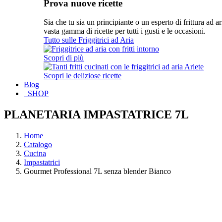
Prova nuove ricette
Sia che tu sia un principiante o un esperto di frittura ad a
vasta gamma di ricette per tutti i gusti e le occasioni.
Tutto sulle Friggitrici ad Aria
Scopri di più
Scopri le deliziose ricette
Blog
SHOP
PLANETARIA IMPASTATRICE 7L
Home
Catalogo
Cucina
Impastatrici
Gourmet Professional 7L senza blender Bianco