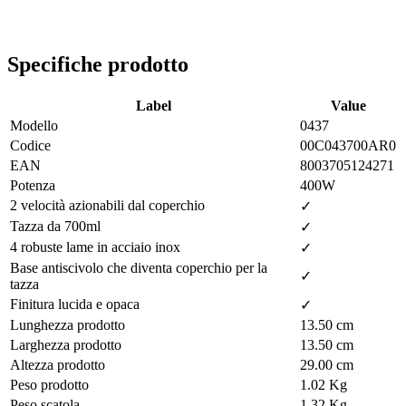
Specifiche prodotto
Label
Value
Modello
0437
Codice
00C043700AR0
EAN
8003705124271
Potenza
400W
2 velocità azionabili dal coperchio
✓
Tazza da 700ml
✓
4 robuste lame in acciaio inox
✓
Base antiscivolo che diventa coperchio per la
✓
tazza
Finitura lucida e opaca
✓
Lunghezza prodotto
13.50 cm
Larghezza prodotto
13.50 cm
Altezza prodotto
29.00 cm
Peso prodotto
1.02 Kg
Peso scatola
1.32 Kg