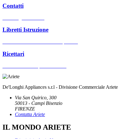
Contatti
Hai bisogno di aiuto?
Libretti Istruzione
Cerca manuali d'uso dei nostri prodotti
Ricettari
Cerca ricettari dei prodotti Ariete
De'Longhi Appliances s.r.l - Divisione Commerciale Ariete
Via San Quirico, 300
50013 - Campi Bisenzio
FIRENZE
Contatta Ariete
IL MONDO ARIETE