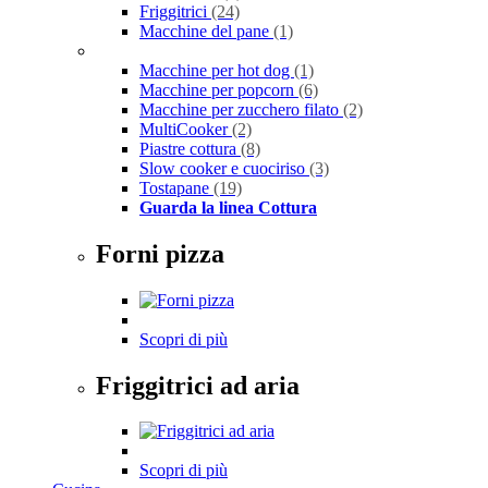
Friggitrici
(24)
Macchine del pane
(1)
Macchine per hot dog
(1)
Macchine per popcorn
(6)
Macchine per zucchero filato
(2)
MultiCooker
(2)
Piastre cottura
(8)
Slow cooker e cuociriso
(3)
Tostapane
(19)
Guarda la linea Cottura
Forni pizza
Scopri di più
Friggitrici ad aria
Scopri di più