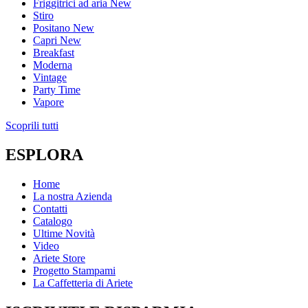
Friggitrici ad aria
New
Stiro
Positano
New
Capri
New
Breakfast
Moderna
Vintage
Party Time
Vapore
Scoprili tutti
ESPLORA
Home
La nostra Azienda
Contatti
Catalogo
Ultime Novità
Video
Ariete Store
Progetto Stampami
La Caffetteria di Ariete