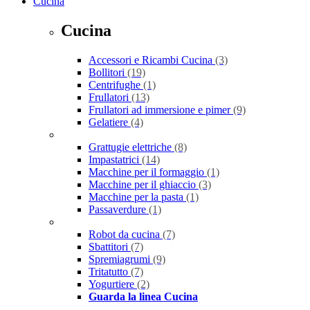
Cucina
Cucina
Accessori e Ricambi Cucina
(3)
Bollitori
(19)
Centrifughe
(1)
Frullatori
(13)
Frullatori ad immersione e pimer
(9)
Gelatiere
(4)
Grattugie elettriche
(8)
Impastatrici
(14)
Macchine per il formaggio
(1)
Macchine per il ghiaccio
(3)
Macchine per la pasta
(1)
Passaverdure
(1)
Robot da cucina
(7)
Sbattitori
(7)
Spremiagrumi
(9)
Tritatutto
(7)
Yogurtiere
(2)
Guarda la linea Cucina