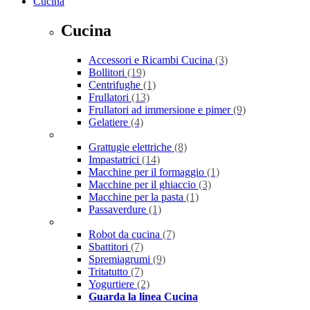
Cucina
Cucina
Accessori e Ricambi Cucina
(3)
Bollitori
(19)
Centrifughe
(1)
Frullatori
(13)
Frullatori ad immersione e pimer
(9)
Gelatiere
(4)
Grattugie elettriche
(8)
Impastatrici
(14)
Macchine per il formaggio
(1)
Macchine per il ghiaccio
(3)
Macchine per la pasta
(1)
Passaverdure
(1)
Robot da cucina
(7)
Sbattitori
(7)
Spremiagrumi
(9)
Tritatutto
(7)
Yogurtiere
(2)
Guarda la linea Cucina