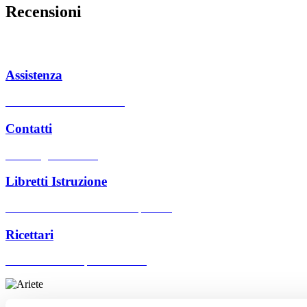
Recensioni
Assistenza
Centri assistenza autorizzati
Contatti
Hai bisogno di aiuto?
Libretti Istruzione
Cerca manuali d'uso dei nostri prodotti
Ricettari
Cerca ricettari dei prodotti Ariete