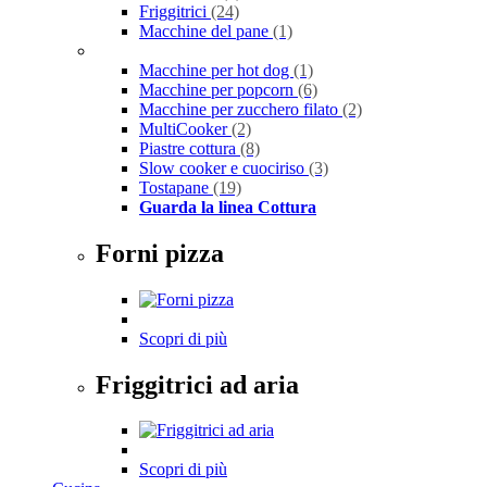
Friggitrici
(24)
Macchine del pane
(1)
Macchine per hot dog
(1)
Macchine per popcorn
(6)
Macchine per zucchero filato
(2)
MultiCooker
(2)
Piastre cottura
(8)
Slow cooker e cuociriso
(3)
Tostapane
(19)
Guarda la linea Cottura
Forni pizza
Scopri di più
Friggitrici ad aria
Scopri di più