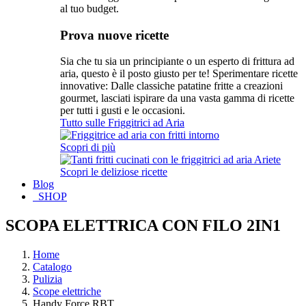
al tuo budget.
Prova nuove ricette
Sia che tu sia un principiante o un esperto di frittura ad
aria, questo è il posto giusto per te! Sperimentare ricette
innovative: Dalle classiche patatine fritte a creazioni
gourmet, lasciati ispirare da una vasta gamma di ricette
per tutti i gusti e le occasioni.
Tutto sulle Friggitrici ad Aria
Scopri di più
Scopri le deliziose ricette
Blog
SHOP
SCOPA ELETTRICA CON FILO 2IN1
Home
Catalogo
Pulizia
Scope elettriche
Handy Force RBT