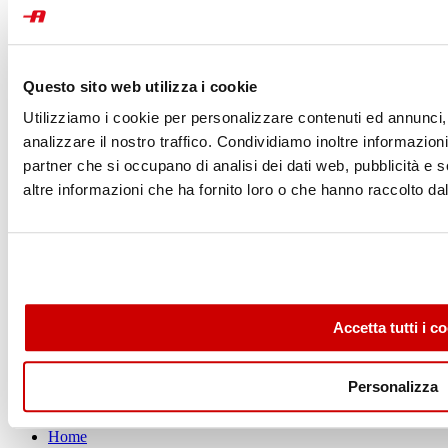
De'Longhi Appliances s.r.l - Divisione Commerciale Ariete
Via San Quirico, 300
50013 - Campi Bisenzio
FIRENZE
Questo sito web utilizza i cookie
Contatta Ariete
Utilizziamo i cookie per personalizzare contenuti ed annunci, 
IL MONDO ARIETE
analizzare il nostro traffico. Condividiamo inoltre informazioni 
partner che si occupano di analisi dei dati web, pubblicità e 
Friggitrici ad aria
New
altre informazioni che ha fornito loro o che hanno raccolto dal 
Stiro
Positano
New
Capri
New
Breakfast
Moderna
Vintage
Party Time
Vapore
Accetta tutti i c
Scoprili tutti
Personalizza
ESPLORA
Home