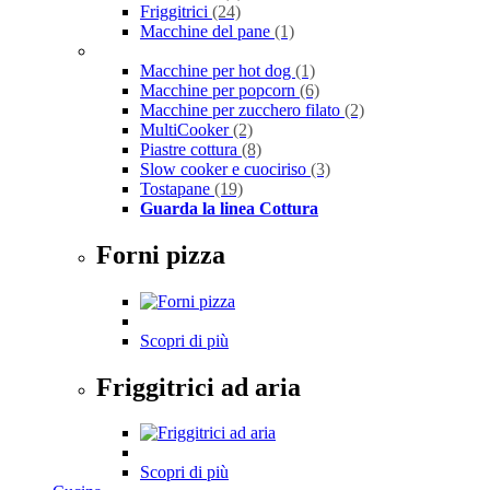
Friggitrici
(24)
Macchine del pane
(1)
Macchine per hot dog
(1)
Macchine per popcorn
(6)
Macchine per zucchero filato
(2)
MultiCooker
(2)
Piastre cottura
(8)
Slow cooker e cuociriso
(3)
Tostapane
(19)
Guarda la linea Cottura
Forni pizza
Scopri di più
Friggitrici ad aria
Scopri di più