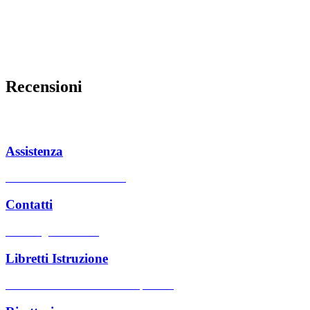
Recensioni
Assistenza
Centri assistenza autorizzati
Contatti
Hai bisogno di aiuto?
Libretti Istruzione
Cerca manuali d'uso dei nostri prodotti