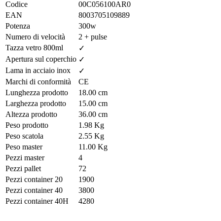
Codice
00C056100AR0
EAN
8003705109889
Potenza
300w
Numero di velocità
2 + pulse
Tazza vetro 800ml
✓
Apertura sul coperchio
✓
Lama in acciaio inox
✓
Marchi di conformità
CE
Lunghezza prodotto
18.00 cm
Larghezza prodotto
15.00 cm
Altezza prodotto
36.00 cm
Peso prodotto
1.98 Kg
Peso scatola
2.55 Kg
Peso master
11.00 Kg
Pezzi master
4
Pezzi pallet
72
Pezzi container 20
1900
Pezzi container 40
3800
Pezzi container 40H
4280