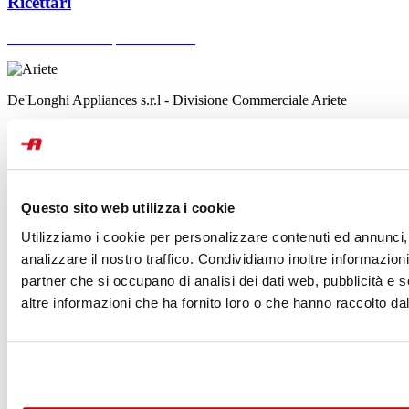
Ricettari
Cerca ricettari dei prodotti Ariete
De'Longhi Appliances s.r.l - Divisione Commerciale Ariete
Via San Quirico, 300
50013 - Campi Bisenzio
FIRENZE
Contatta Ariete
Questo sito web utilizza i cookie
IL MONDO ARIETE
Utilizziamo i cookie per personalizzare contenuti ed annunci, 
Friggitrici ad aria
New
analizzare il nostro traffico. Condividiamo inoltre informazioni 
Stiro
partner che si occupano di analisi dei dati web, pubblicità e 
Positano
New
altre informazioni che ha fornito loro o che hanno raccolto dal 
Capri
New
Breakfast
Moderna
Vintage
Party Time
Vapore