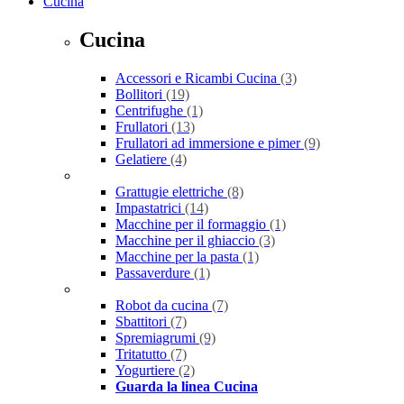
Cucina
Cucina
Accessori e Ricambi Cucina
(3)
Bollitori
(19)
Centrifughe
(1)
Frullatori
(13)
Frullatori ad immersione e pimer
(9)
Gelatiere
(4)
Grattugie elettriche
(8)
Impastatrici
(14)
Macchine per il formaggio
(1)
Macchine per il ghiaccio
(3)
Macchine per la pasta
(1)
Passaverdure
(1)
Robot da cucina
(7)
Sbattitori
(7)
Spremiagrumi
(9)
Tritatutto
(7)
Yogurtiere
(2)
Guarda la linea Cucina