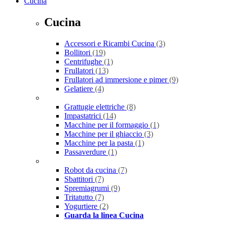
Cucina
Cucina
Accessori e Ricambi Cucina
(3)
Bollitori
(19)
Centrifughe
(1)
Frullatori
(13)
Frullatori ad immersione e pimer
(9)
Gelatiere
(4)
Grattugie elettriche
(8)
Impastatrici
(14)
Macchine per il formaggio
(1)
Macchine per il ghiaccio
(3)
Macchine per la pasta
(1)
Passaverdure
(1)
Robot da cucina
(7)
Sbattitori
(7)
Spremiagrumi
(9)
Tritatutto
(7)
Yogurtiere
(2)
Guarda la linea Cucina