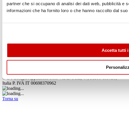
Ottieni lo sconto
partner che si occupano di analisi dei dati web, pubblicità e 
informazioni che ha fornito loro o che hanno raccolto dal suo u
Ariete Store
Assistenza
Accetta tutti 
Privacy
Cookie
Italia (Italiano)
Personaliz
Dichiarazione di accessibilità
© De’Longhi Appliances S.r.l. Via L. Seitz, 47, 31100 Treviso,
Italia P. IVA IT 00698370962
Torna su