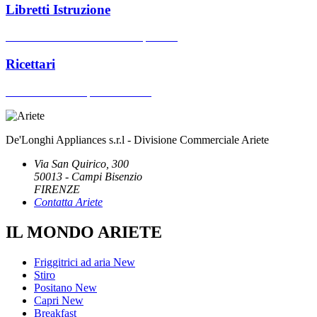
Libretti Istruzione
Cerca manuali d'uso dei nostri prodotti
Ricettari
Cerca ricettari dei prodotti Ariete
De'Longhi Appliances s.r.l - Divisione Commerciale Ariete
Via San Quirico, 300
50013 - Campi Bisenzio
FIRENZE
Contatta Ariete
IL MONDO ARIETE
Friggitrici ad aria
New
Stiro
Positano
New
Capri
New
Breakfast