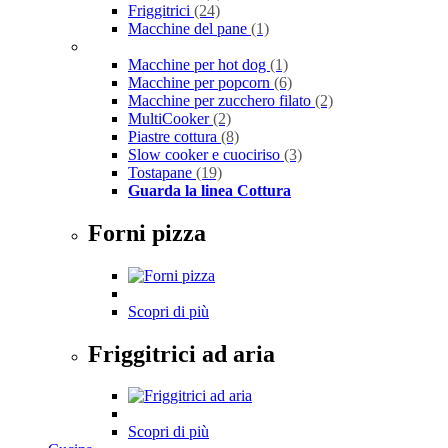
Friggitrici
(24)
Macchine del pane
(1)
Macchine per hot dog
(1)
Macchine per popcorn
(6)
Macchine per zucchero filato
(2)
MultiCooker
(2)
Piastre cottura
(8)
Slow cooker e cuociriso
(3)
Tostapane
(19)
Guarda la linea Cottura
Forni pizza
Scopri di più
Friggitrici ad aria
Scopri di più