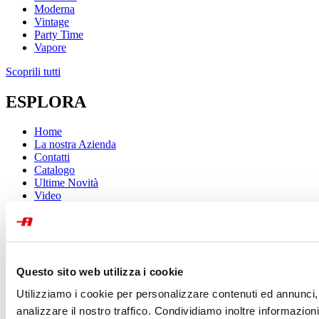
Moderna
Vintage
Party Time
Vapore
Scoprili tutti
ESPLORA
Home
La nostra Azienda
Contatti
Catalogo
Ultime Novità
Video
Ariete Store
Progetto Stampami
La Caffetteria di Ariete
ISCRIVITI E RISPARMIA
Questo sito web utilizza i cookie
Utilizziamo i cookie per personalizzare contenuti ed annunci, 
Iscriviti alla nostra newsletter e ricevi subito il tuo codice sconto!
analizzare il nostro traffico. Condividiamo inoltre informazioni 